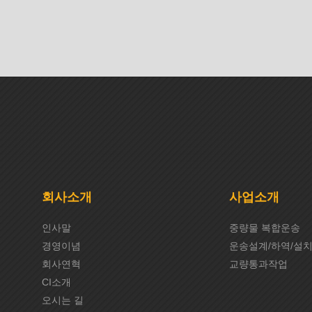
회사소개
사업소개
인사말
중량물 복합운송
경영이념
운송설계/하역/설
회사연혁
교량통과작업
CI소개
오시는 길